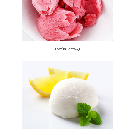
Γρανίτα Καρπούζι