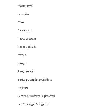
Στρατσιατέλα
Καραμέλα
Μόκα
Παρφέ κρέμα
Παρφέ σοκολάτα
Παρφέ φράουλα
Μάνγκο
Σικάγο
Σικάγο παρφέ
Σικάγο με καϊμάκι βουβαλίσιο
Ρυζόγαλο
Bananero (Σοκολάτα με μπανάνα)
Σοκολάτα Vegan & Sugar Free