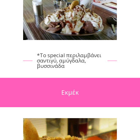
*Το special περιλαμβάνει
σαντιγύ, αμύγδαλα,
βυσσινάδα
Εκμέκ