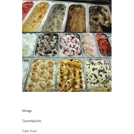
Malaga
Τριαντάφυλλο
Tutti Fruti