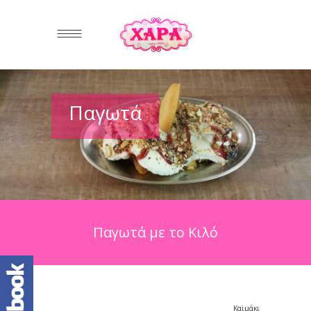
Παγωτά
Παγωτά με το Κιλό
Καϊμάκι