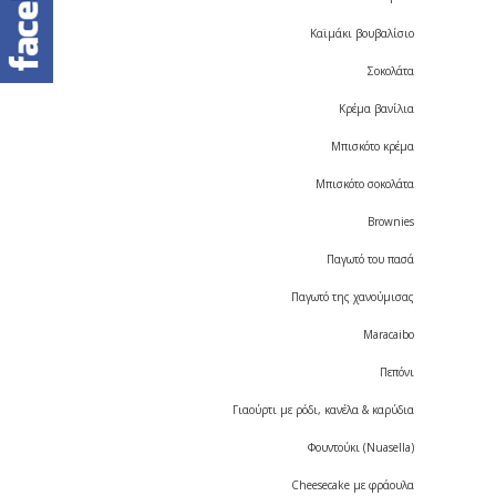
Καϊμάκι βουβαλίσιο
Σοκολάτα
Κρέμα βανίλια
Μπισκότο κρέμα
Μπισκότο σοκολάτα
Brownies
Παγωτό του πασά
Παγωτό της χανούμισας
Maracaibo
Πεπόνι
Γιαούρτι με ρόδι, κανέλα & καρύδια
Φουντούκι (Nuasella)
Cheesecake με φράουλα