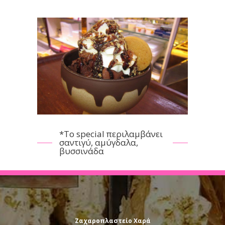
*Το special περιλαμβάνει
σαντιγύ, αμύγδαλα,
βυσσινάδα
Ζαχαροπλαστείο Χαρά