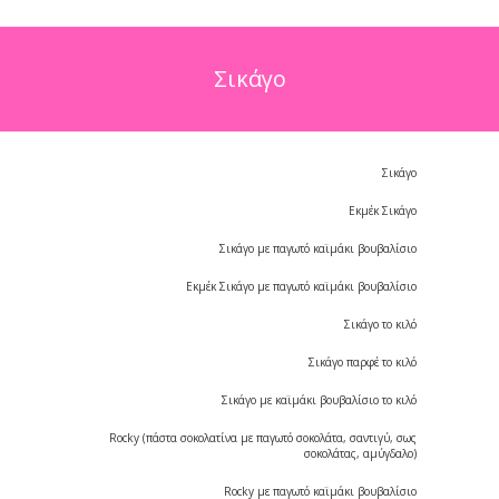
Σικάγο
Σικάγο
Εκμέκ Σικάγο
Σικάγο με παγωτό καϊμάκι βουβαλίσιο
Εκμέκ Σικάγο με παγωτό καϊμάκι βουβαλίσιο
Σικάγο το κιλό
Σικάγο παρφέ το κιλό
Σικάγο με καϊμάκι βουβαλίσιο το κιλό
Rocky (πάστα σοκολατίνα με παγωτό σοκολάτα, σαντιγύ, σως
σοκολάτας, αμύγδαλο)
Rocky με παγωτό καϊμάκι βουβαλίσιο